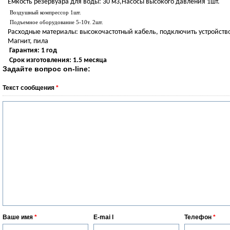
Емкость резервуара для воды: 30 м3,Насосы высокого давления 1шт.
Воздушный компрессор 1шт.
Подъемное оборудование 5-10т. 2шт.
Расходные материалы: высокочастотный кабель, подключить устройств
Магнит, пила
Гарантия: 1 год
Срок изготовления:
1.5
месяца
Задайте вопрос on-line:
Текст сообщения
*
Ваше имя
*
E-mai l
Телефон
*