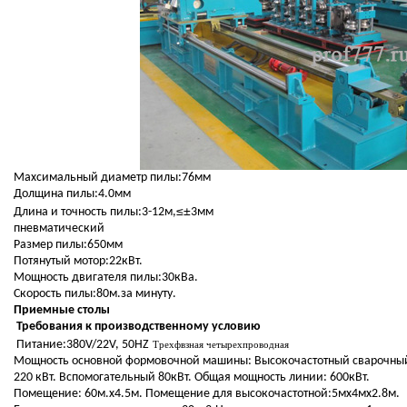
Махсимальный диаметр пилы:76мм
Долщина пилы:4.
0
мм
≤±
Длина и точность пилы:3-12м,
3мм
пневматический
Размер пилы:650мм
Потянутый мотор:22кВт.
Мощность двигателя
пилы:30кВа.
Скорость пилы:80м.за минуту.
Приемные столы
Требования к производственному
условию
Питание:380V/22V, 50HZ
Трехфвзная четырехпроводная
Мощность основной формовочной машины: Высокочастотный сварочный 
220 кВт. Вспомогательный 80кВт.
Общая мощность линии
: 600кВт.
Помещение: 60м.х4.5м. Помещение для высокочастотной:5мх4мх2.8м.