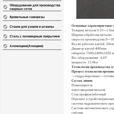
Оборудование для производства
сварных сеток
Кровельные саморезы
Основные характиристики л
Станок для узоров и штампы
Толщина металла
:
0.35---1.0
Ширина обработки металла:
Сталь с полимерным покрытием
скорость производства
:
0---1
Кол-во рабочих клетей
:
20кле
Алюмоцинк(Алюцинк)
Диаметр клетей
:
Φ80mm
габариты
:
7500х1800х1650 м
Вес оборудования : 6.
6
T
мощность: 15.0kw
Технология производства и 
Процесс
технологии
произво
----гидра-вырезание----готов
Состав линии
:
Разматыватель
плита введения металла
Стан профилегибочный
Отрезное устройство(автома
система гидравлического пре
Система автоматического уп
счётчик