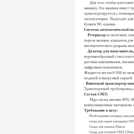
Для того чтобы изготови
машину.Эта машина имеет тр
транспортируется с помощью
эксплуатацию. Подходит для 
бумаги NC-пленки.
Система автоматической под
Резервуар
из железных пла
пореза мешков, клапаном для
автоматического разрыва меш
Дозатор для наполнителя,
воронкообразный ствол изгот
датчика взвешивания, пневм
цифровым показанием.
Жидкость весом 0-500 кг мож
подачей и выгрузкой сырьей.
Винтовый транспортер шне
Транспортный трубопровод с 
Состав СМЛ:
Mgo
оксид магния 40%,
M
композиционные материалы 4
Требование к цеху:
Необходимая площадь для разм
склад для сырья площадью:100
Склад для опилок:50кв.м
Склад для готовой СМЛ:150кв