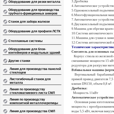
3.Дробилка
Оборудование для резки металла
4.Автоматическое устройств
Оборудование для производства
5.Одноконсольный подъемни
трубчато-фрикционных анкеров
6.Многофункциональная маш
7.Автоматическое устройств
Станок для забора жалюзи
8.Двухконсольный подъемник
9.Машина для обрезки краев
Оборудование для профиля ЛСТК
10.Система автоматического
11.Машина для сушки и лам
Стеллажные системы
12.Система автоматической п
Технические характеристик
Оборудование для блок-
Смеситель для основных сы
контейнеров и модульных зданий
Корпус ствола из железной 
Другие станки
смешивание мощности 15 кВт,
редуктора для разгрузки мат
Линия для производства панелей
Взбивальная машина (верти
стеклоцем
Вертикальный
барабанный 
Листогибочный станок для
прямой привод двигателя 7,5
металла
клапан DN150, объем 0,8 м³.
Дробилка:
Линия по производству
стекломагниевого листа СМЛ
Мощность 11кВт
Автоматическое устройство
Линия по производству
Основная рама изготовлена
композитной металлочерепицы
мощность с преобразованием 
Линия для производства СМЛ
воды 5,5 кВт, включая вакуу