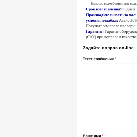
Емкость водосборник для вод
:
Срок изготовления
60 дней
Производительность за час:
условия пладёжа:
Аванс 30%
Покупателем после провери н
Гарантие:
Гаратие оборудова
(САУ) при вопросом качества 
Задайте вопрос on-line:
Текст сообщения
*
Ваше имя
*