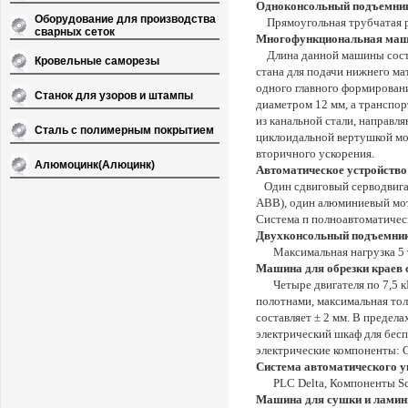
Одноконсольный подъемни
Оборудование для производства
Прямоугольная трубчатая р
сварных сеток
Многофункциональная маши
Длина данной машины соста
Кровельные саморезы
стана для подачи нижнего м
одного главного формирован
Станок для узоров и штампы
диаметром 12 мм, а транспор
из канальной стали, направл
Сталь с полимерным покрытием
циклоидальной вертушкой мощн
вторичного ускорения.
Алюмоцинк(Алюцинк)
Автоматическое устройство 
Один сдвиговый серводвигат
ABB), один алюминиевый мото
Система п полноавтоматическ
Двухконсольный подъемник(
Максимальная нагрузка 5 
Машина для обрезки краев 
Четыре двигателя по 7,5 кВ
полотнами, максимальная то
составляет ± 2 мм. В предела
электрический шкаф для бесп
электрические компоненты:
Система автоматического у
PLC
Delta
, Компоненты
S
Машина для сушки и лами