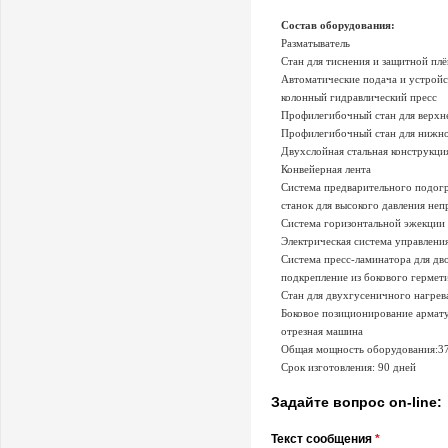
Состав оборудования:
Разматыватель
Стан для тиснения и защитной плё
Автоматические подача и устройс
колонный гидравлический пресс
Профилегибочный стан для верхн
Профилегибочный стан для нижно
Двухслойная стальная конструкц
Конвейерная лента
Система предварительного подог
станок для высокого давления не
Система горизонтальной эжекци
Электрическая система управлени
Система пресс-ламинатора для дв
подкрепление из бокового гермет
Стан для двухгусеничного нагрев
Боковое позиционирование армат
отрезная машина
Общая мощность оборудования:37
Срок изготовления: 90 дней
Задайте вопрос on-line:
Текст сообщения
*